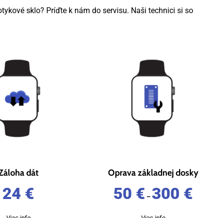
tykové sklo? Príďte k nám do servisu. Naši technici si so
Záloha dát
Oprava základnej dosky
24
€
50
€
300
€
–
Viac info
Viac info