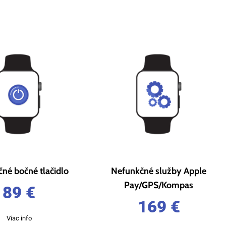
né bočné tlačidlo
Nefunkčné služby Apple
Pay/GPS/Kompas
89
€
169
€
Viac info