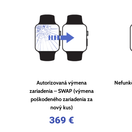
Autorizovaná výmena
Nefunkč
zariadenia – SWAP (výmena
poškodeného zariadenia za
nový kus)
369
€