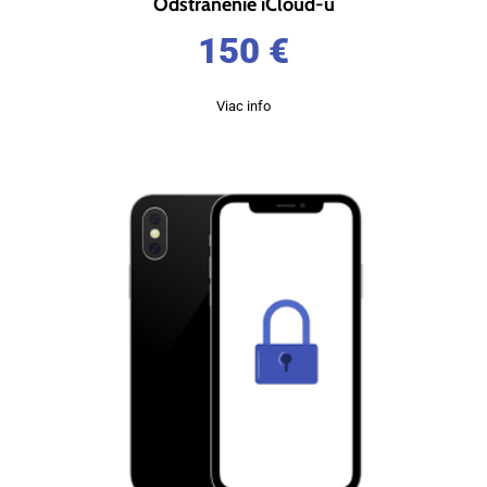
Odstránenie iCloud-u
150
€
Viac info