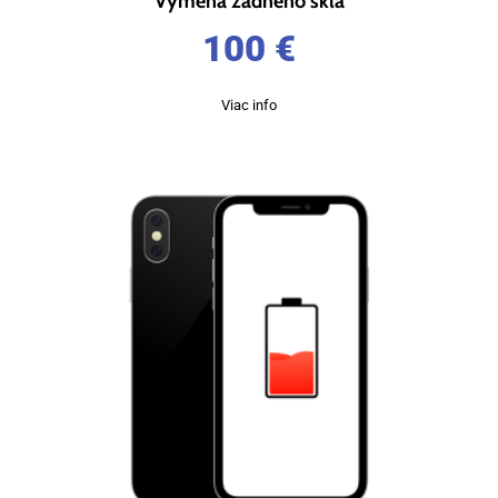
Výmena zadného skla
100
€
Viac info