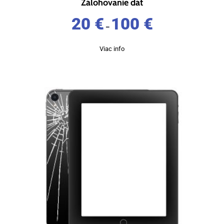
Zálohovanie dát
20
€
100
€
–
Viac info