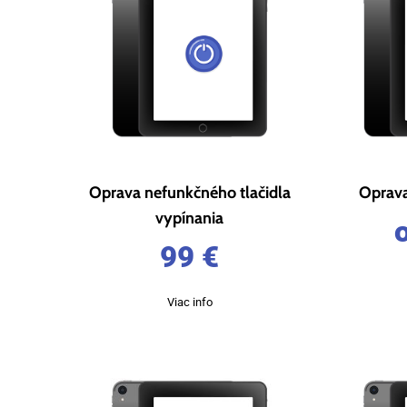
Oprava nefunkčného tlačidla
Oprava
vypínania
99
€
Viac info