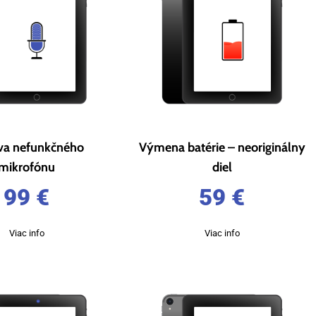
va nefunkčného
Výmena batérie – neoriginálny
mikrofónu
diel
99
€
59
€
Viac info
Viac info