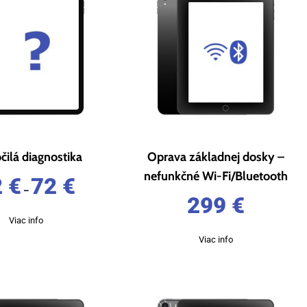
čilá diagnostika
Oprava základnej dosky –
nefunkčné Wi-Fi/Bluetooth
2
€
72
€
–
299
€
Viac info
Viac info