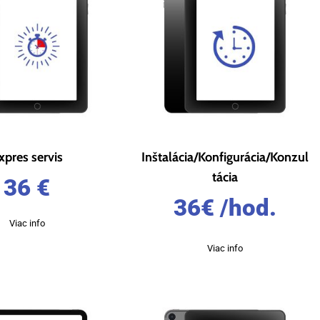
xpres servis
Inštalácia/Konfigurácia/Konzul
tácia
36
€
36
€
/hod.
Viac info
Viac info