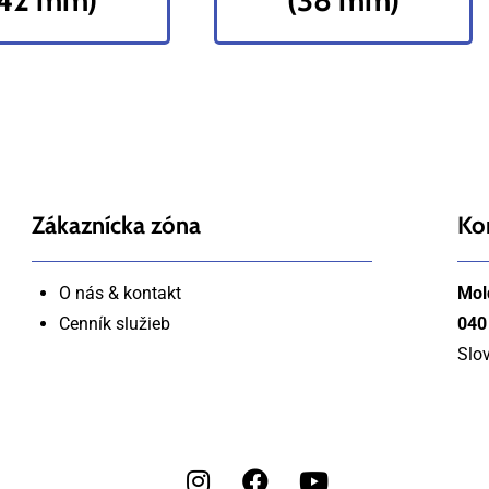
(42 mm)
(38 mm)
Zákaznícka zóna
Ko
O nás & kontakt
Mol
Cenník služieb
040
Slo