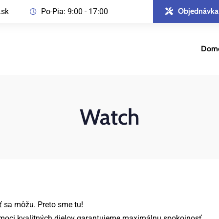
Objednávka
.sk
Po-Pia: 9:00 - 17:00
Dom
Watch
ť sa môžu. Preto sme tu!
moci kvalitných dielov garantujeme maximálnu spokojnosť.