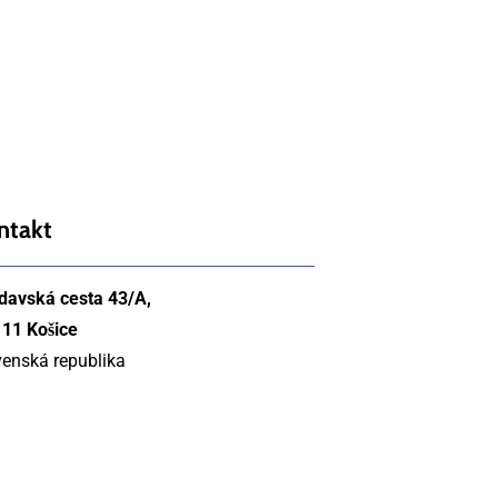
ntakt
davská cesta 43/A,
 11 Košice
venská republika