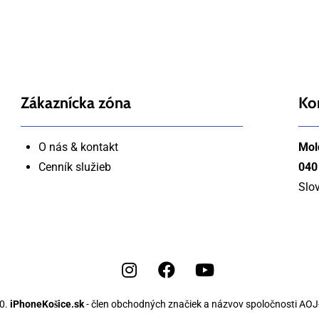
Zákaznícka zóna
Ko
O nás & kontakt
Mol
Cenník služieb
040
Slo
20.
iPhoneKošice.sk
- člen obchodných značiek a názvov spoločnosti AOJ